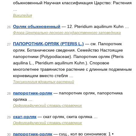
обыкновенный Научная классификация Царство: Растения
…
Википедия
Орляк обыкновенный
— 12. Pteridium aquilinum Kuhn …
26
Флора Центрально-лесного государственного заповедника
ПАПОРОТНИК-ОРЛЯК (PTERIS L.)
— см. Папоротник
27
орляк. Ботанические сведения. Семейство Настоящие
папоротники (Polypodiaceae). Папоротник орляк (Pteris
aquilina L., Pteridium aquilinum Kuhn.). Споровое
многолетнее травянистое растение с длинным подземным
корневищем вместо стебля …
Токсикология ядовитых растений
папоротник-орляк
— папоротник орляк, папоротника
28
орляка …
Орфографический словарь-справочник
скат-орляк
— скат орляк, скита орляка …
29
Орфографический словарь-справочник
папоротник-орляк
— сущ., кол во синонимов: 1 •
30