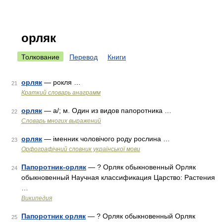
орляк
Толкование
Перевод
Книги
орляк
— рокля …
21
Краткий словарь анаграмм
орляк
— а/; м. Один из видов папоротника …
22
Словарь многих выражений
орляк
— іменник чоловічого роду рослина …
23
Орфографічний словник української мови
Папоротник-орляк
— ? Орляк обыкновенный Орляк
24
обыкновенный Научная классификация Царство: Растения
…
Википедия
Папоротник орляк
— ? Орляк обыкновенный Орляк
25