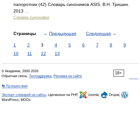
папоротник (42) Словарь синонимов ASIS. В.Н. Тришин.
2013 …
Словарь синонимов
Страницы
←
Предыдущая
Следующая
→
1
2
3
4
5
6
7
8
9
10
11
12
13
© Академик, 2000-2026
18+
Обратная связь:
Техподдержка
,
Реклама на сайте
👣 Путешествия
Экспорт словарей на сайты
, сделанные на PHP,
Joomla,
Drupal,
WordPress, MODx.